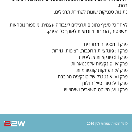
בהם.
נתונות טכניקות שונות לפתירת תרגילים.
לאחר כל סעיף נתונים תרגילים לעבודה עצמית, מיספור נוסחאות,
משפטים, הגדרות ודוגמאות לאורך כל הפרק.
פרק I: מספרים מרוכבים
פרק II: פונקציות מרוכבות. רציפות. גזירות
פרק III: פונקציות אנליטיות
פרק IV: פונקציות אלמנטאריות
פרק V: העתקות קונפורמיות
פרק VI: אינטגרל של פונקציה מרוכבת
פרק VII: טורי טיילור ולורן
פרק VIII: משפט השארית ושימושיו
B2W
© כל הזכויות שמורות לבק 2016
שיוו